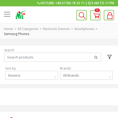
HOTLINE: +88 01760 18 32 11 |
9 AM TO 11 PM
0
Home
All Categories
Electronic Devices
Smartphones
Samsung Phones
Search
Sort by
Brands
Newest
All Brands