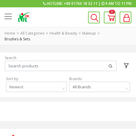
HOTLINE: +88 01760 18 32 11 |
9 AM TO 11 PM
0
Home
All Categories
Health & Beauty
Makeup
Brushes & Sets
Search
Sort by
Brands
Newest
All Brands