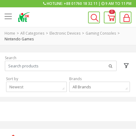
HOTLINE: +88 01760 18 32 11 |
9 AM TO 11 PM
0
Home
All Categories
Electronic Devices
Gaming Consoles
Nintendo Games
Search
Sort by
Brands
Newest
All Brands