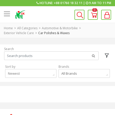
HOTLINE: +88 01760 18 32 11 |
9 AM TO 11 PM
0
Home
All Categories
Automotive & Motorbike
Exterior Vehicle Care
Car Polishes & Waxes
Search
Sort by
Brands
Newest
All Brands