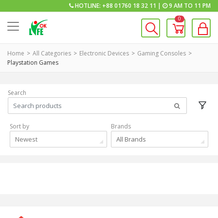
HOTLINE: +88 01760 18 32 11 |
9 AM TO 11 PM
0
Home
All Categories
Electronic Devices
Gaming Consoles
Playstation Games
Search
Sort by
Brands
Newest
All Brands