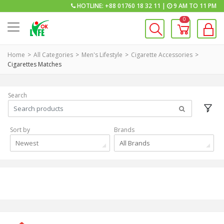
HOTLINE: +88 01760 18 32 11 |
9 AM TO 11 PM
0
Home
All Categories
Men's Lifestyle
Cigarette Accessories
Cigarettes Matches
Search
Sort by
Brands
Newest
All Brands