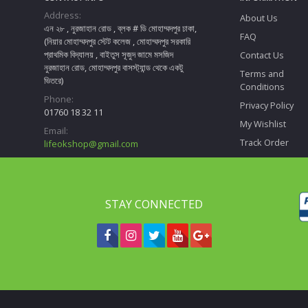
Address:
About Us
এন ২৮ , নুরজাহান রোড , ব্লক # ডি মোহাম্মদপুর ঢাকা,
FAQ
(নিয়ার মোহাম্মদপুর স্টেট কলেজ , মোহাম্মদপুর সরকারি
প্রাথমিক বিদ্যালয় , বাইতুস সূজুদ জামে মসজিদ
Contact Us
নুরজাহান রোড, মোহাম্মদপুর বাসস্ট্যান্ড থেকে একটু
Terms and
ভিতরে)
Conditions
Phone:
Privacy Policy
01760 18 32 11
My Wishlist
Email:
Track Order
lifeokshop@gmail.com
STAY CONNECTED