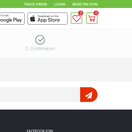
TRACK ORDER
LOGIN
REGISTRATION
0
0
5. Confirmation
FACEBOOK JOIN