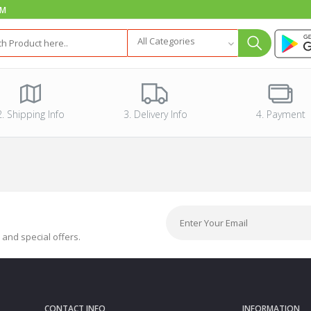
PM
All Categories
2. Shipping Info
3. Delivery Info
4. Payment
 and special offers.
CONTACT INFO
INFORMATION